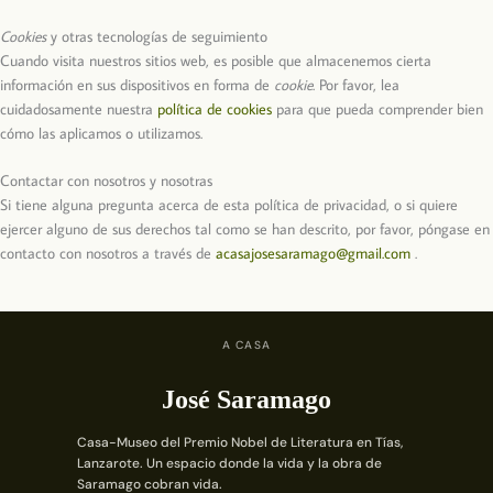
Cookies
y otras tecnologías de seguimiento
Cuando visita nuestros sitios web, es posible que almacenemos cierta
información en sus dispositivos en forma de
cookie
. Por favor, lea
cuidadosamente nuestra
política de cookies
para que pueda comprender bien
cómo las aplicamos o utilizamos.
Contactar con nosotros y nosotras
Si tiene alguna pregunta acerca de esta política de privacidad, o si quiere
ejercer alguno de sus derechos tal como se han descrito, por favor, póngase en
contacto con nosotros a través de
acasajosesaramago@gmail.com
.
A CASA
José Saramago
Casa-Museo del Premio Nobel de Literatura en Tías,
Lanzarote. Un espacio donde la vida y la obra de
Saramago cobran vida.