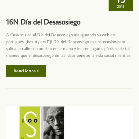
2013
16N Día del Desasosiego
A Casa se une al Día del Desasosiego inaugurando su web en
portugués. [box style=»1″]l Día del Desasosiego es una ocasión para
salir a la calle con un libro en la mano y leer en lugares públicos de tal
manera que el desasosiego de las ideas penetre la vida social mientras
16N
Read More »
Día
del
Desasosiego