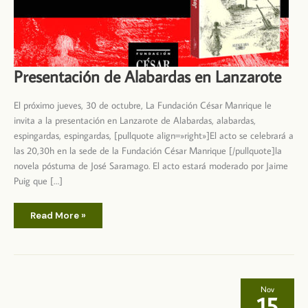
Presentación de Alabardas en Lanzarote
El próximo jueves, 30 de octubre, La Fundación César Manrique le
invita a la presentación en Lanzarote de Alabardas, alabardas,
espingardas, espingardas, [pullquote align=»right»]El acto se celebrará a
las 20,30h en la sede de la Fundación César Manrique [/pullquote]la
novela póstuma de José Saramago. El acto estará moderado por Jaime
Puig que […]
Presentación
Read More »
de
Alabardas
en
Lanzarote
Nov
15