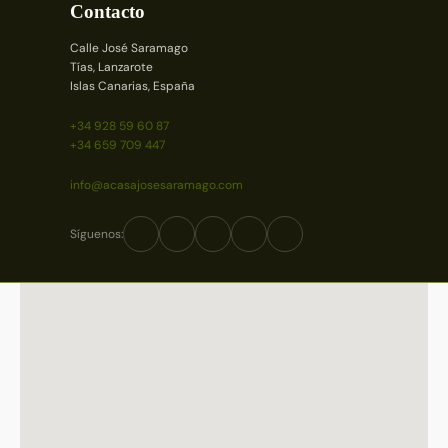
Contacto
Calle José Saramago
Tías, Lanzarote
Islas Canarias, España
+34 928 59 60 87
+34 659 709 447
info@acasajosesaramago.com
Síguenos: