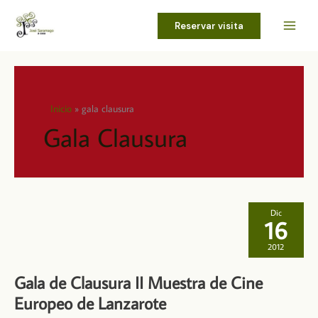
Ir
al
Reservar visita
contenido
Inicio
gala clausura
Gala Clausura
Dic
16
2012
Gala de Clausura II Muestra de Cine
Europeo de Lanzarote