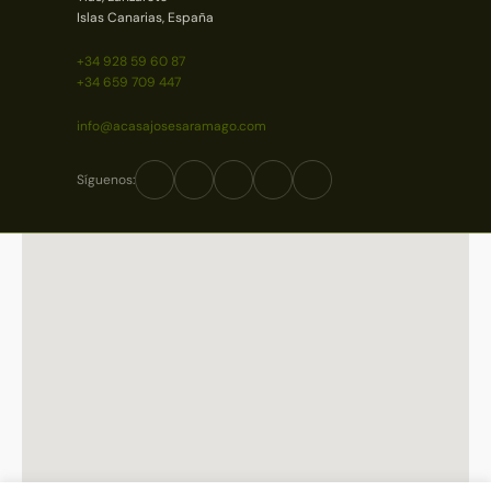
Islas Canarias, España
+34 928 59 60 87
+34 659 709 447
info@acasajosesaramago.com
Síguenos: