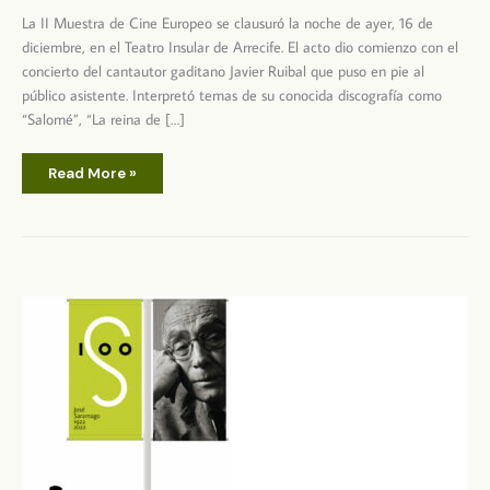
La II Muestra de Cine Europeo se clausuró la noche de ayer, 16 de
diciembre, en el Teatro Insular de Arrecife. El acto dio comienzo con el
concierto del cantautor gaditano Javier Ruibal que puso en pie al
público asistente. Interpretó temas de su conocida discografía como
“Salomé”, “La reina de […]
Gala
Read More »
de
Clausura
II
Muestra
de
Cine
Europeo
de
Lanzarote