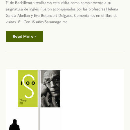
1º de Bachillerato realizaron esta visita como complemento a su
asignatura de inglés. Fueron acompañados por las profesoras Helena
García Abellán y Eva Betancort Delgado. Comentarios en el libro de
visitas: 1º.- Con 15 años Saramago me
Visita
Read More »
del
IES
Arrecife
en
inglés
a
la
Casa
Museo
José
Saramago