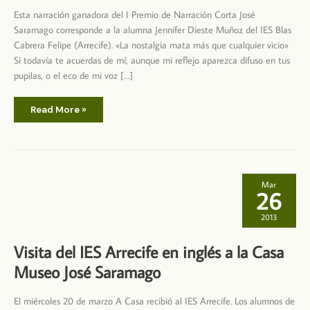
Esta narración ganadora del I Premio de Narración Corta José
Saramago corresponde a la alumna Jennifer Dieste Muñoz del IES Blas
Cabrera Felipe (Arrecife). «La nostalgia mata más que cualquier vicio»
Si todavía te acuerdas de mí, aunque mi reflejo aparezca difuso en tus
pupilas, o el eco de mi voz […]
Premio
Read More »
Narración
Corta
José
Saramago
–
Primer
Premio
Jennifer
Mar
Dieste
26
Muñiz
2013
Visita del IES Arrecife en inglés a la Casa
Museo José Saramago
El miércoles 20 de marzo A Casa recibió al IES Arrecife. Los alumnos de