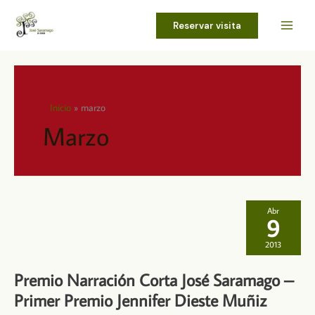
Ir
al
Reservar visita
contenido
Inicio
marzo
Marzo
Abr
9
2013
Premio Narración Corta José Saramago –
Primer Premio Jennifer Dieste Muñiz