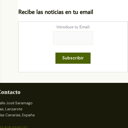
Recibe las noticias en tu email
Introduce tu Email:
ontacto
alle José Saramago
ías, Lanzarote
slas Canarias, España
34 928 59 60 87