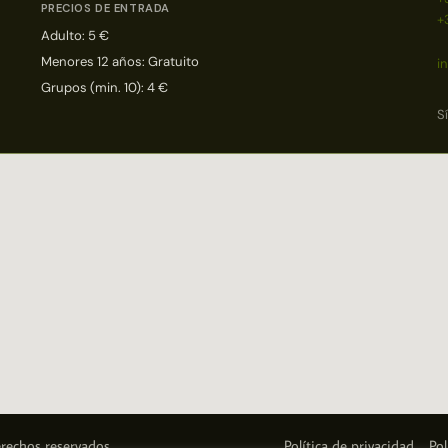
PRECIOS DE ENTRADA
+
Adulto: 5 €
Menores 12 años: Gratuito
i
Grupos (min. 10): 4 €
S
rechos reservados.
Política de privacidad
Pol