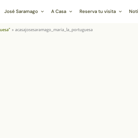
José Saramago
A Casa
Reserva tu visita
Not
guesa”
acasajosesaramago_maria_la_portuguesa
a