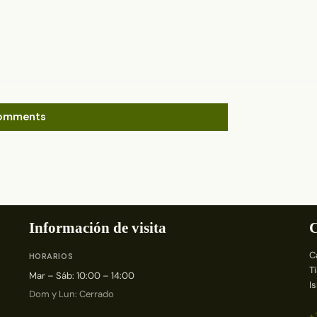
omments
Información de visita
C
C
HORARIOS
T
Mar – Sáb: 10:00 – 14:00
I
Dom y Lun: Cerrado
+