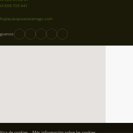
34 659 709 447
nfo@acasajosesaramago.com
íguenos:
ítica de cookies
Más información sobre las cookies