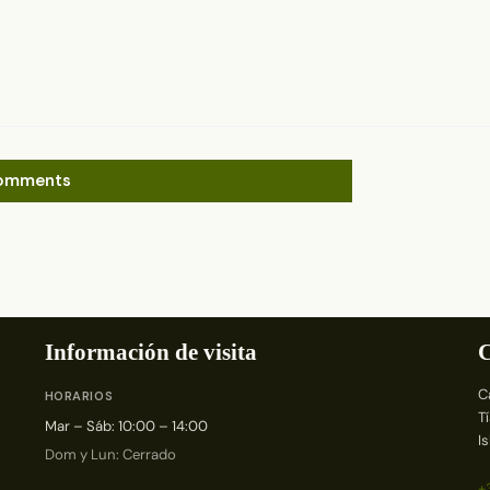
omments
Información de visita
C
C
HORARIOS
T
Mar – Sáb: 10:00 – 14:00
I
Dom y Lun: Cerrado
+