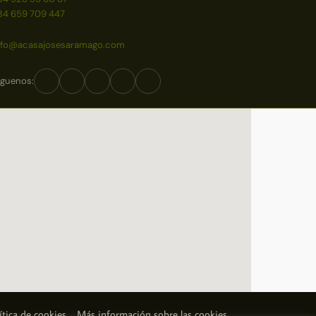
34 659 709 447
nfo@acasajosesaramago.com
íguenos:
ítica de cookies
Más información sobre las cookies