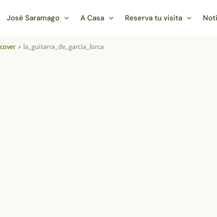
José Saramago
A Casa
Reserva tu visita
Not
lcover
la_guitarra_de_garcia_lorca