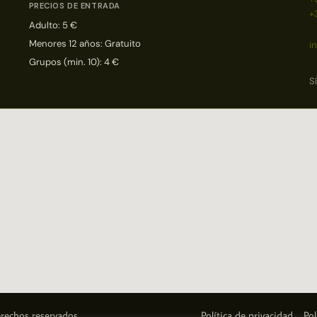
PRECIOS DE ENTRADA
+
Adulto: 5 €
Menores 12 años: Gratuito
i
Grupos (min. 10): 4 €
S
rechos reservados.
Política de privacidad
Pol