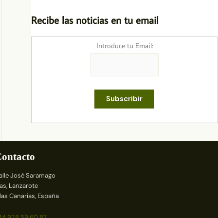
Recibe las noticias en tu email
Introduce tu Email:
ontacto
alle José Saramago
ías, Lanzarote
slas Canarias, España
34 928 59 60 87