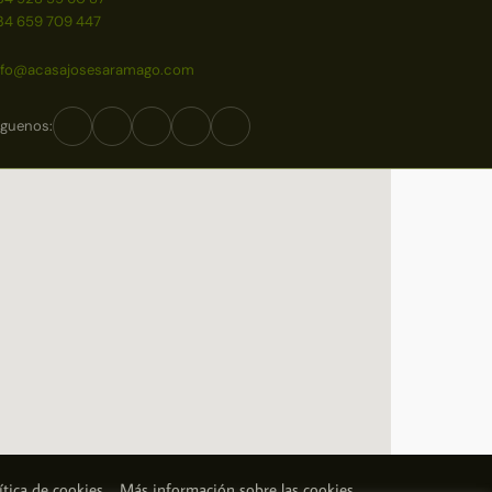
34 659 709 447
nfo@acasajosesaramago.com
íguenos:
ítica de cookies
Más información sobre las cookies