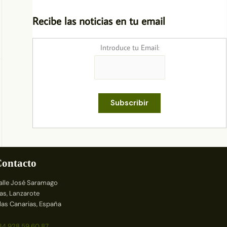
Recibe las noticias en tu email
Introduce tu Email:
ontacto
alle José Saramago
ías, Lanzarote
slas Canarias, España
34 928 59 60 87