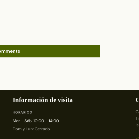
omments
Información de visita
C
C
HORARIOS
T
Mar – Sáb: 10:00 – 14:00
I
Dom y Lun: Cerrado
+