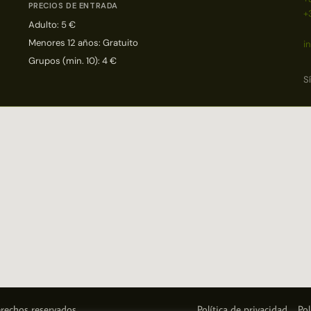
PRECIOS DE ENTRADA
+
Adulto: 5 €
Menores 12 años: Gratuito
i
Grupos (min. 10): 4 €
S
rechos reservados.
Política de privacidad
Pol