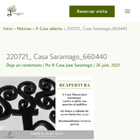
Ir
al
Reservar visita
contenido
Inicio
Noticias
A Casa abierta
220721_ Casa Saramago_660440
220721_ Casa Saramago_660440
Deja un comentario
/ Por
A Casa Jose Saramago
/
26 julio, 2021