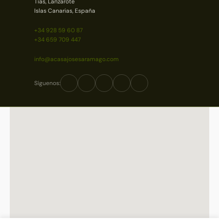
Tías, Lanzarote
Islas Canarias, España
+34 928 59 60 87
+34 659 709 447
info@acasajosesaramago.com
Síguenos: