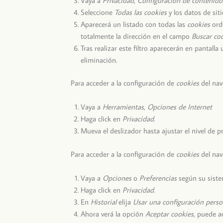
Vaya a
Privacidad
,
Configuración de contenido
Seleccione
Todas las
cookies
y los datos de siti
Aparecerá un listado con todas las
cookies
orde
totalmente la dirección en el campo
Buscar co
Tras realizar este filtro aparecerán en pantalla
eliminación.
Para acceder a la configuración de
cookies
del na
Vaya a
Herramientas
,
Opciones de Internet
Haga click en
Privacidad
.
Mueva el deslizador hasta ajustar el nivel de p
Para acceder a la configuración de
cookies
del na
Vaya a
Opciones
o
Preferencias
según su siste
Haga click en
Privacidad
.
En
Historial
elija
Usar una configuración person
Ahora verá la opción
Aceptar cookies
, puede a