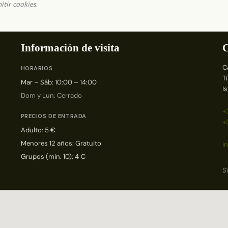
itir cookies
.
Información de visita
C
C
HORARIOS
T
Mar – Sáb: 10:00 – 14:00
I
Dom y Lun: Cerrado
+
PRECIOS DE ENTRADA
+
Adulto: 5 €
Menores 12 años: Gratuito
i
Grupos (min. 10): 4 €
S