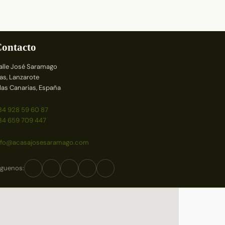
ontacto
alle José Saramago
ías, Lanzarote
slas Canarias, España
34 928 59 60 87
34 659 709 447
nfo@acasajosesaramago.com
íguenos: