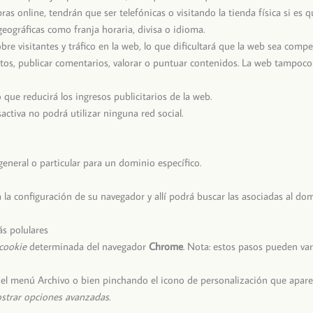
as online, tendrán que ser telefónicas o visitando la tienda física si es q
geográficas como franja horaria, divisa o idioma.
bre visitantes y tráfico en la web, lo que dificultará que la web sea compet
fotos, publicar comentarios, valorar o puntuar contenidos. La web tampo
que reducirá los ingresos publicitarios de la web.
esactiva no podrá utilizar ninguna red social.
general o particular para un dominio específico.
 la configuración de su navegador y allí podrá buscar las asociadas al do
s polulares
cookie
determinada del navegador
Chrome
. Nota: estos pasos pueden var
el menú Archivo o bien pinchando el icono de personalización que aparec
strar opciones avanzadas
.