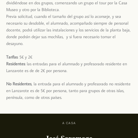
dividiéndose en dos grupos, comenzando un grupo el tour por la Casa
Museo y otro por la Biblioteca.
Previa solicitud, cuando el tamaño del grupo así lo aconseje, y sea
necesario su desdoble, el alumnado, acompañado siempre de personal
docente, podrá utilizar las instalaciones y los servicios de la planta baja,
donde podrán dejar sus mochilas, y si fuera necesario tomar el
desayuno.
Tarifas
: 5€ y 2€
Residentes
: las entradas para el alumnado y profesorado residente en
Lanzarote es de de 2€ por persona.
No Residentes
, la entrada para el alumnado y profesorado no residente
en Lanzarote es de 5€ por persona, tanto para grupos de otras islas,
península, como de otros países.
A CASA