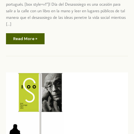
portugués. [box style=»1″]l Día del Desasosiego es una ocasión para
salir a la calle con un libro en la mano y leer en lugares públicos de tal
manera que el desasosiego de las ideas penetre la vida social mientras
[…]
16N
Read More »
Día
del
Desasosiego