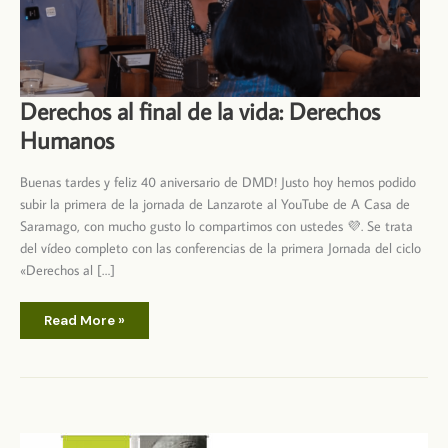
Derechos al final de la vida: Derechos
Humanos
Buenas tardes y feliz 40 aniversario de DMD! Justo hoy hemos podido
subir la primera de la jornada de Lanzarote al YouTube de A Casa de
Saramago, con mucho gusto lo compartimos con ustedes 💜. Se trata
del vídeo completo con las conferencias de la primera Jornada del ciclo
«Derechos al […]
Derechos
Read More »
al
final
de
la
vida:
Derechos
Humanos