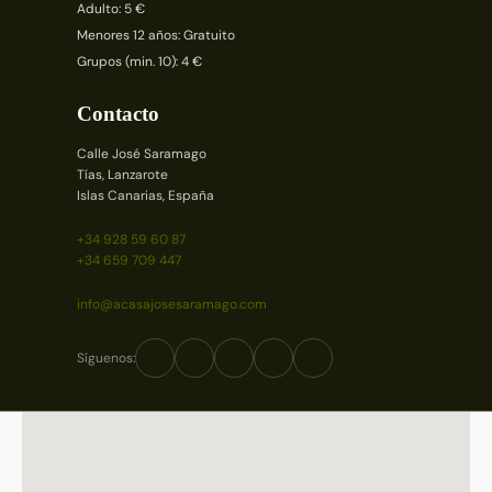
Adulto: 5 €
Menores 12 años: Gratuito
Grupos (min. 10): 4 €
Contacto
Calle José Saramago
Tías, Lanzarote
Islas Canarias, España
+34 928 59 60 87
+34 659 709 447
info@acasajosesaramago.com
Síguenos: