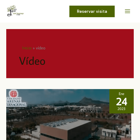
Ir
al
Reservar visita
contenido
Inicio
vídeo
Vídeo
Ene
24
2023