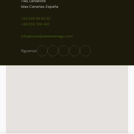
Tías, Lanzarote
Islas Canarias, España
+34 928 59 60 87
+34 659 709 447
info@acasajosesaramago.com
Síguenos: