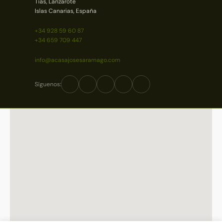
Tías, Lanzarote
Islas Canarias, España
+34 928 59 60 87
+34 659 709 447
info@acasajosesaramago.com
Síguenos: