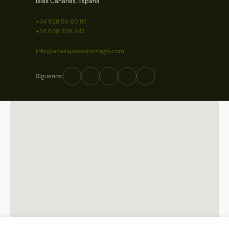
Islas Canarias, España
+34 928 59 60 87
+34 659 709 447
info@acasajosesaramago.com
Síguenos: