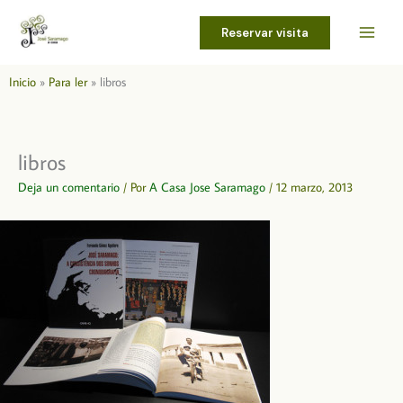
Ir
al
Reservar visita
contenido
Inicio
Para ler
libros
libros
Deja un comentario
/ Por
A Casa Jose Saramago
/
12 marzo, 2013