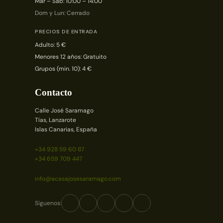
Mar – Sáb: 10:00 – 14:00
Dom y Lun: Cerrado
PRECIOS DE ENTRADA
Adulto: 5 €
Menores 12 años: Gratuito
Grupos (min. 10): 4 €
Contacto
Calle José Saramago
Tías, Lanzarote
Islas Canarias, España
+34 928 59 60 87
+34 659 709 447
info@acasajosesaramago.com
Síguenos: