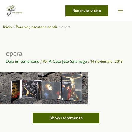
Ir
al
Reservar visita
contenido
Inicio
Para ver, escutar e sentir
opera
opera
Deja un comentario
/ Por
A Casa Jose Saramago
/
14 noviembre, 2013
Show Comments