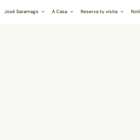
José Saramago
A Casa
Reserva tu visita
Not