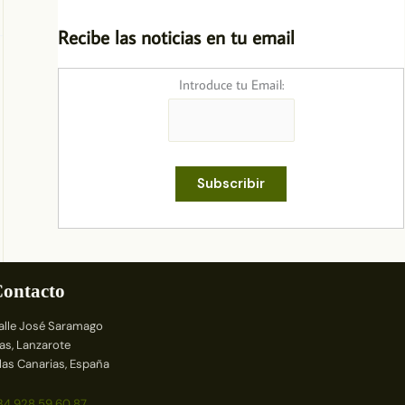
Recibe las noticias en tu email
Introduce tu Email:
ontacto
alle José Saramago
ías, Lanzarote
slas Canarias, España
34 928 59 60 87