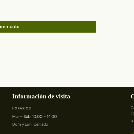
omments
Información de visita
C
C
HORARIOS
T
Mar – Sáb: 10:00 – 14:00
I
Dom y Lun: Cerrado
+