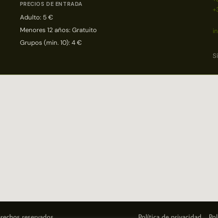
PRECIOS DE ENTRADA
+
Adulto: 5 €
Menores 12 años: Gratuito
i
Grupos (min. 10): 4 €
S
rechos reservados.
Política de privacidad
Pol