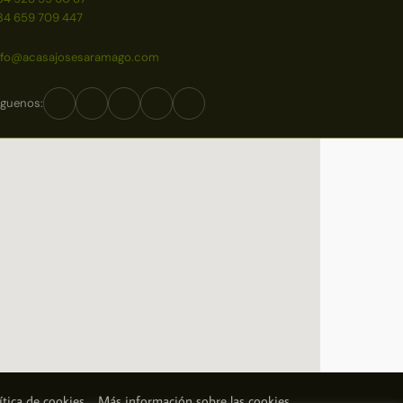
34 659 709 447
nfo@acasajosesaramago.com
íguenos:
ítica de cookies
Más información sobre las cookies