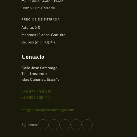
Mar – Sáb: 10:00 – 14:00
Dom y Lun: Cerrado
PRECIOS DE ENTRADA
Adulto: 5 €
Menores 12 años: Gratuito
Grupos (min. 10): 4 €
Contacto
Calle José Saramago
Tías, Lanzarote
Islas Canarias, España
+34 928 59 60 87
+34 659 709 447
info@acasajosesaramago.com
Síguenos: