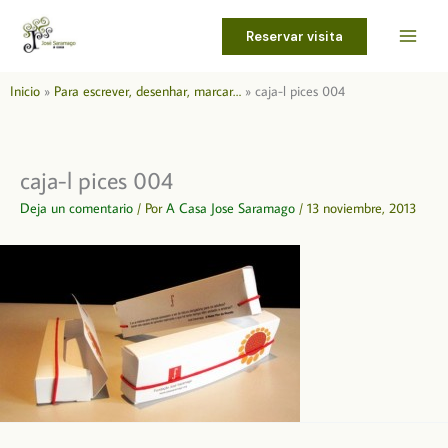
Ir
al
Reservar visita
contenido
Inicio
Para escrever, desenhar, marcar…
caja-l pices 004
caja-l pices 004
Deja un comentario
/ Por
A Casa Jose Saramago
/
13 noviembre, 2013