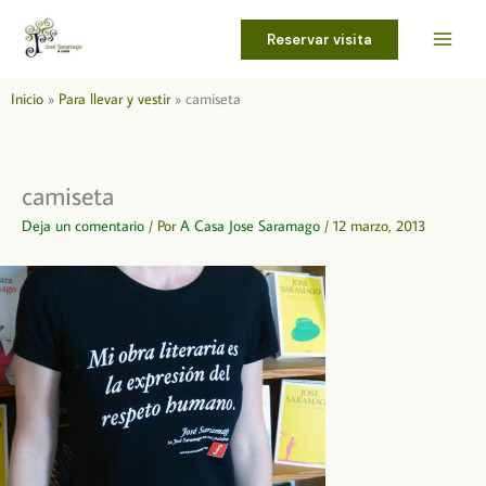
Ir
al
Reservar visita
contenido
Inicio
Para llevar y vestir
camiseta
camiseta
Deja un comentario
/ Por
A Casa Jose Saramago
/
12 marzo, 2013