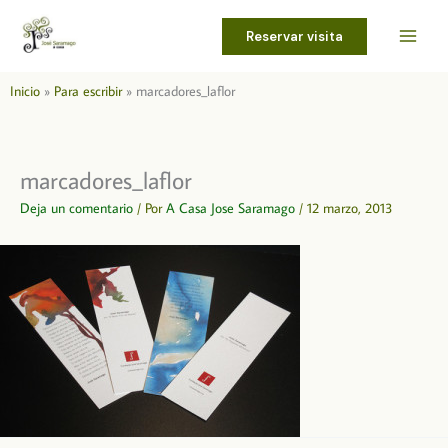
Ir
al
Reservar visita
contenido
Inicio
Para escribir
marcadores_laflor
marcadores_laflor
Deja un comentario
/ Por
A Casa Jose Saramago
/
12 marzo, 2013