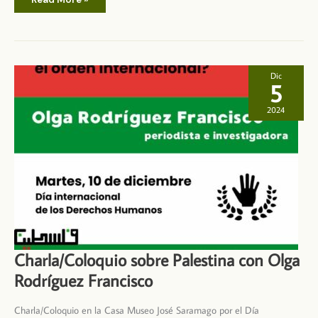
al
final
de
la
vida:
Derechos
Humanos
Dic
5
2024
Charla/Coloquio sobre Palestina con Olga
Rodríguez Francisco
Charla/Coloquio en la Casa Museo José Saramago por el Día