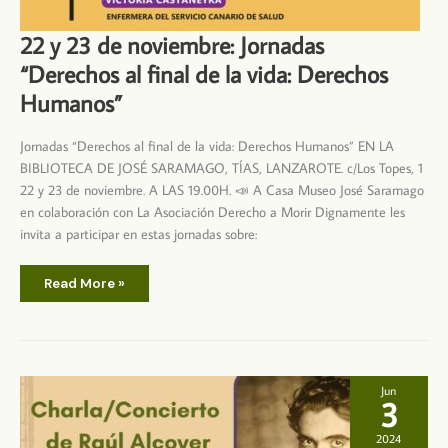
22 y 23 de noviembre: Jornadas
“Derechos al final de la vida: Derechos
Humanos”
Jornadas “Derechos al final de la vida: Derechos Humanos” EN LA
BIBLIOTECA DE JOSÉ SARAMAGO, TÍAS, LANZAROTE. c/Los Topes, 1
22 y 23 de noviembre. A LAS 19.00H. 📣 A Casa Museo José Saramago
en colaboración con La Asociación Derecho a Morir Dignamente les
invita a participar en estas jornadas sobre:
22
Read More »
y
23
de
noviembre:
Jornadas
“Derechos
al
final
Jun
de
3
la
vida:
Derechos
2024