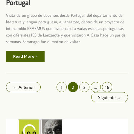
Portugal
Visita de un grupo de docentes desde Portugal, del departamento de
literatura y lengua portuguesa, a Lanzarote, dentro de un proyecto de
intercambio ERASMUS que involucraba a varias escuelas portuguesas
con diferentes IES de Lanzarote y que visitaron A Casa hace un par de
semanas. Saramago fue el motivo de visitar
Visita
Read More »
de
un
grupo
de
docentes
desde
Portugal
←
Anterior
1
2
3
…
16
Siguiente
→