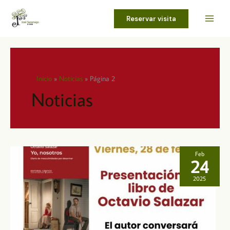
Ir
al
Reservar visita
contenido
Inicio
Noticias
Página 2
Noticias
Feb
24
2025