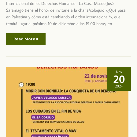
Internacional de los Derechos Humanos La Casa Museo José
Saramago tiene el honor de invitarle a la charla/coloquio «¿Qué pasa
en Palestina y cómo está cambiando el orden internacional?», que
tendrá lugar el próximo 10 de diciembre a las 19:00 horas, en
Charla/Coloquio
Read More »
sobre
Palestina
con
Olga
Rodríguez
Francisco
Nov
20
2024