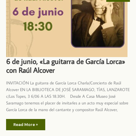
Humanos”
6 de junio, «La guitarra de García Lorca»
con Raúl Alcover
INVITACIÓN La guitarra de García Lorca Charla/Concierto de Raúl
Alcover EN LA BIBLIOTECA DE JOSÉ SARAMAGO, TÍAS, LANZAROTE
c/Los Topes, 3 6/06 A LAS 18.30H. Desde A Casa Museo José
Saramago tenemos el placer de invitarles a un acto muy especial sobre
García Lorca de la mano del cantante y compositor Raúl Alcover,
6
Read More »
de
junio,