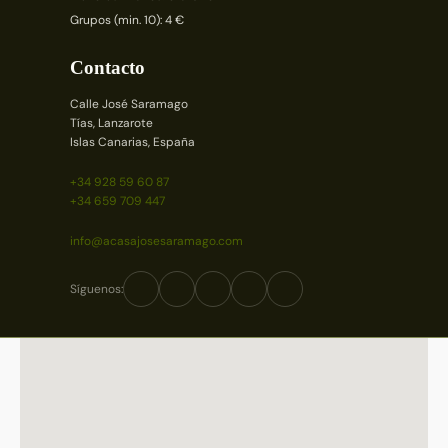
Grupos (min. 10): 4 €
Contacto
Calle José Saramago
Tías, Lanzarote
Islas Canarias, España
+34 928 59 60 87
+34 659 709 447
info@acasajosesaramago.com
Síguenos: