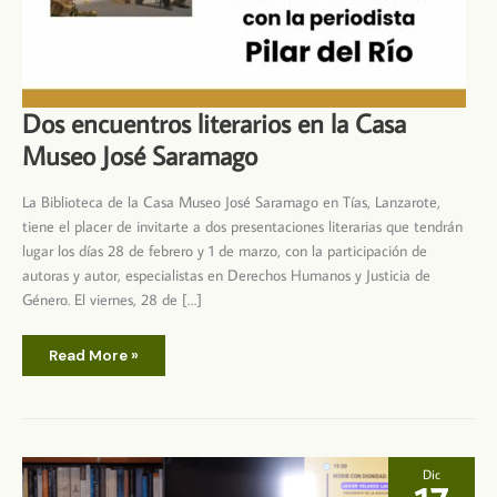
Dos encuentros literarios en la Casa
Museo José Saramago
La Biblioteca de la Casa Museo José Saramago en Tías, Lanzarote,
tiene el placer de invitarte a dos presentaciones literarias que tendrán
lugar los días 28 de febrero y 1 de marzo, con la participación de
autoras y autor, especialistas en Derechos Humanos y Justicia de
Género. El viernes, 28 de […]
Dos
Read More »
encuentros
literarios
en
la
Casa
Museo
José
Saramago
Dic