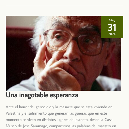
«La
guitarra
de
García
Lorca»
con
May
Raúl
31
Alcover
2024
Una inagotable esperanza
Ante el horror del genocidio y la masacre que se está viviendo en
Palestina y el sufrimiento que generan las guerras que en este
momento se viven en distintos lugares del planeta, desde la Casa
Museo de José Saramago, compartimos las palabras del maestro en