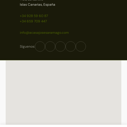
Islas Canarias, España
+34 928 59 60 87
+34 659 709 447
info@acasajosesaramago.com
Síguenos: