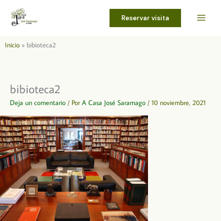
Ir
al
Reservar visita
contenido
Inicio
bibioteca2
bibioteca2
Deja un comentario
/ Por
A Casa José Saramago
/
10 noviembre, 2021