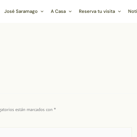
José Saramago
A Casa
Reserva tu visita
Not
gatorios están marcados con
*