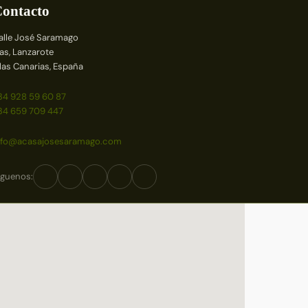
ontacto
alle José Saramago
ías, Lanzarote
slas Canarias, España
34 928 59 60 87
34 659 709 447
nfo@acasajosesaramago.com
íguenos: