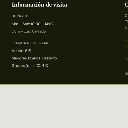
Información de visita
C
C
HORARIOS
T
Mar – Sáb: 10:00 – 14:00
I
Dom y Lun: Cerrado
+
PRECIOS DE ENTRADA
+
Adulto: 5 €
Menores 12 años: Gratuito
i
Grupos (min. 10): 4 €
S