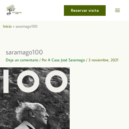
Ir
al
Reservar visita
contenido
Inicio
saramago100
saramago100
Deja un comentario
/ Por
A Casa José Saramago
/
3 noviembre, 2021