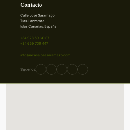
Contacto
Calle José Saramago
Tías, Lanzarote
Islas Canarias, España
+34 928 59 60 87
+34 659 709 447
info@acasajosesaramago.com
Síguenos: