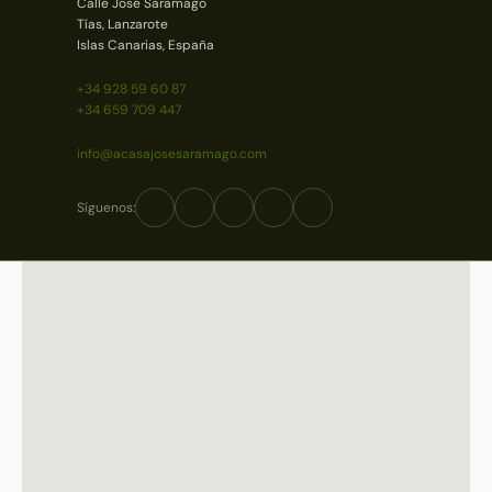
Calle José Saramago
Tías, Lanzarote
Islas Canarias, España
+34 928 59 60 87
+34 659 709 447
info@acasajosesaramago.com
Síguenos: