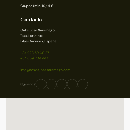
Grupos (min. 10): 4 €
Contacto
Calle José Saramago
Tías, Lanzarote
Islas Canarias, España
+34 928 59 60 87
+34 659 709 447
info@acasajosesaramago.com
Síguenos: