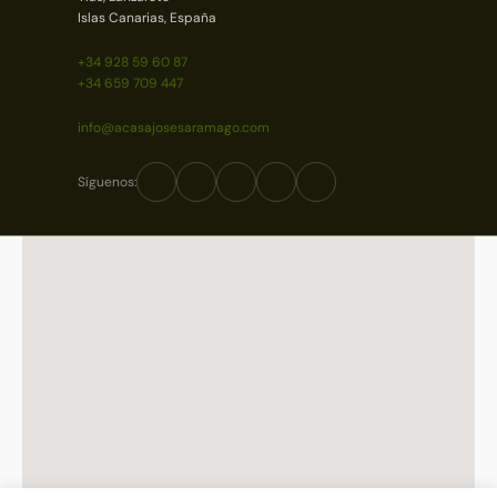
Islas Canarias, España
+34 928 59 60 87
+34 659 709 447
info@acasajosesaramago.com
Síguenos: