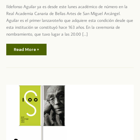
Ildefonso Aguilar ya es desde este lunes académico de número en la
Real Academia Canaria de Bellas Artes de San Miguel Arcángel.
Aguilar es el primer lanzaroteño que adquiere esta condición desde que
esta institución se constituyó hace 163 años. En la ceremonia de
nombramiento, que tuvo lugar a las 20.00 […]
Ildefonso
Read More »
Aguilar
–
Miembro
de
la
Real
Academia
de
Bellas
Artes