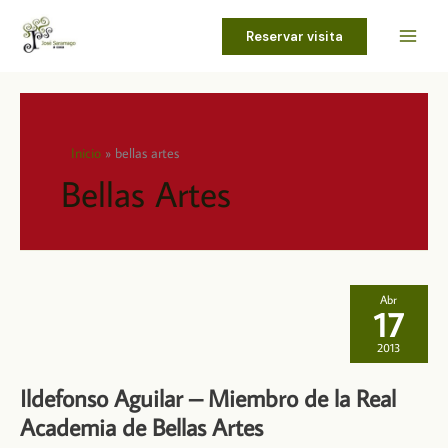
Ir
al
Reservar visita
contenido
Inicio
bellas artes
Bellas Artes
Abr
17
2013
Ildefonso Aguilar – Miembro de la Real
Academia de Bellas Artes