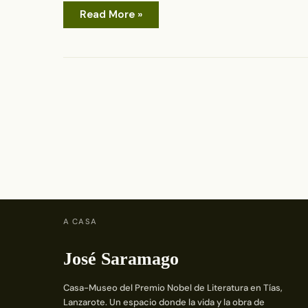
SILA
Read More »
ITINERANTE
en
Madrid
A CASA
José Saramago
Casa-Museo del Premio Nobel de Literatura en Tías,
Lanzarote. Un espacio donde la vida y la obra de