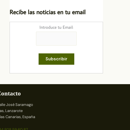
Recibe las noticias en tu email
Introduce tu Email:
ontacto
alle José Saramago
ías, Lanzarote
slas Canarias, España
34 928 59 60 87