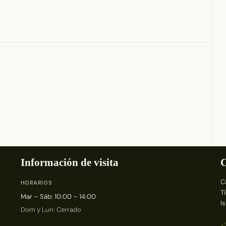
Información de visita
C
C
HORARIOS
T
Mar – Sáb: 10:00 – 14:00
I
Dom y Lun: Cerrado
+