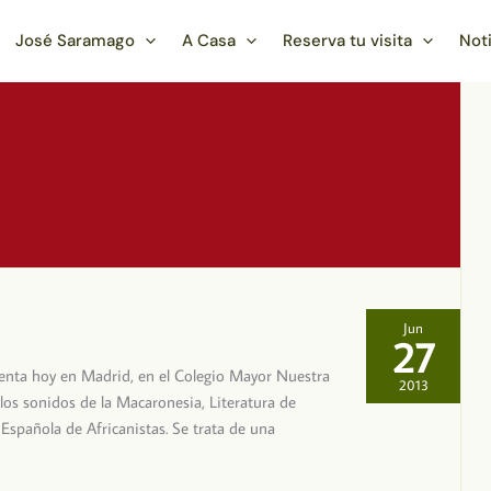
José Saramago
A Casa
Reserva tu visita
Not
Jun
27
esenta hoy en Madrid, en el Colegio Mayor Nuestra
2013
os sonidos de la Macaronesia, Literatura de
Española de Africanistas. Se trata de una