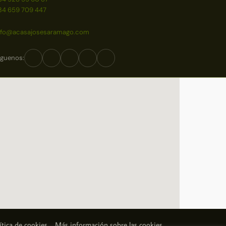
34 659 709 447
nfo@acasajosesaramago.com
íguenos:
ítica de cookies
Más información sobre las cookies