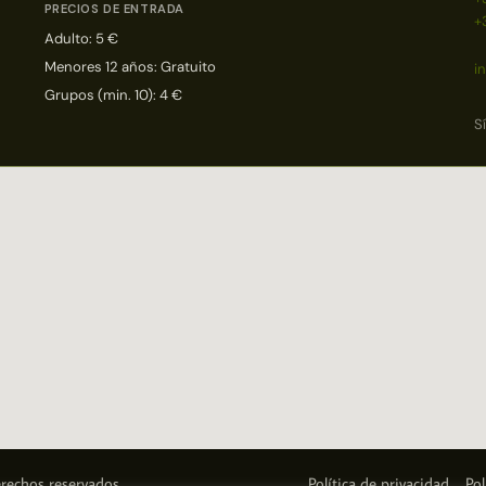
PRECIOS DE ENTRADA
+
Adulto: 5 €
Menores 12 años: Gratuito
i
Grupos (min. 10): 4 €
S
rechos reservados.
Política de privacidad
Pol