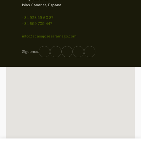
Islas Canarias, España
+34 928 59 60 87
+34 659 709 447
info@acasajosesaramago.com
Síguenos: