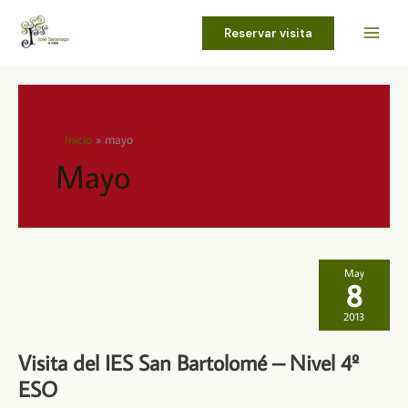
Ir
al
Reservar visita
contenido
Inicio
mayo
Mayo
May
8
2013
Visita del IES San Bartolomé – Nivel 4º
ESO