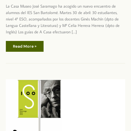
La Casa Museo José Saramago ha acogido un nuevo encuentro de
alumnos del IES San Bartolomé. Martes 30 de abril: 30 estudiantes,
nivel 4º ESO, acompañados por los docentes Ginés Machín (dpto de
Lengua Castellana y Literatura) y Mª Celia Herrera Herrera (dpto de
Inglés) Los guías de A Casa efectuaron […]
Visita
Read More »
del
IES
San
Bartolomé
–
Nivel
4º
ESO