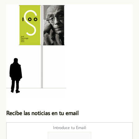
final
de
la
vida:
Derechos
Humanos”
Recibe las noticias en tu email
Introduce tu Email: