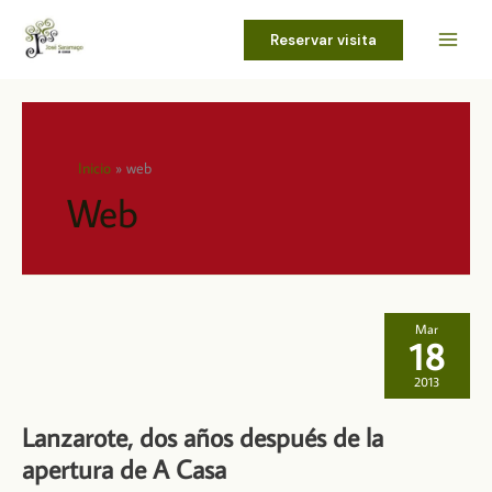
Ir
al
Reservar visita
contenido
Inicio
web
Web
Mar
18
2013
Lanzarote, dos años después de la
apertura de A Casa