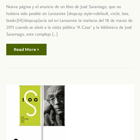
Nueva página y el anuncio de un libro de José Saramago, que no
hubiera sido posible sin Lanzarote [dropcap style=»default, circle, box,
book»]H[/dropcap]acía sol en Lanzarote la mañana del 18 de marzo de
2011 cuando se abrió a la visita pública “A Casa” y la biblioteca de José
Saramago, este complejo […]
Lanzarote,
Read More »
dos
años
después
de
la
apertura
de
A
Casa