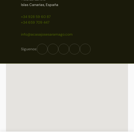
Islas Canarias, España
+34 928 59 60 87
+34 659 709 447
info@acasajosesaramago.com
Síguenos: