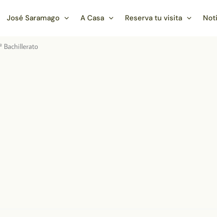
José Saramago
A Casa
Reserva tu visita
Not
º Bachillerato