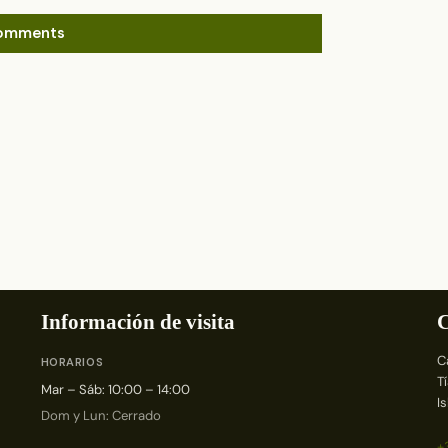
omments
Información de visita
C
C
HORARIOS
T
Mar – Sáb: 10:00 – 14:00
I
Dom y Lun: Cerrado
+