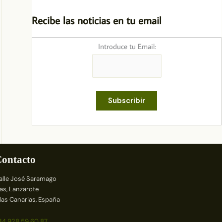
Recibe las noticias en tu email
Introduce tu Email:
ontacto
alle José Saramago
ías, Lanzarote
slas Canarias, España
34 928 59 60 87