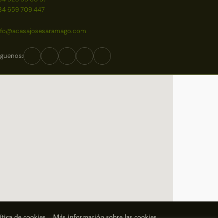
34 659 709 447
nfo@acasajosesaramago.com
íguenos:
ítica de cookies
Más información sobre las cookies