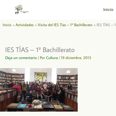
Ir
al
Inicio
contenido
Inicio
Actividades
Visita del IES Tías – 1º Bachillerato
IES TÍAS – 1
IES TÍAS – 1º Bachillerato
Deja un comentario
/ Por
Cultura
/
19 diciembre, 2013