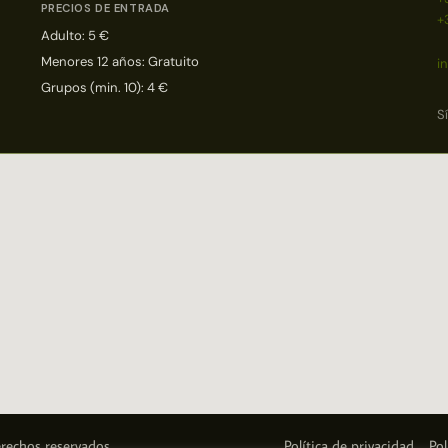
PRECIOS DE ENTRADA
+
Adulto: 5 €
Menores 12 años: Gratuito
i
Grupos (min. 10): 4 €
S
rechos reservados.
Política de privacidad
Pol