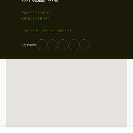
Islas Canarias, España
+34 928 59 60 87
+34 659 709 447
info@acasajosesaramago.com
Síguenos: