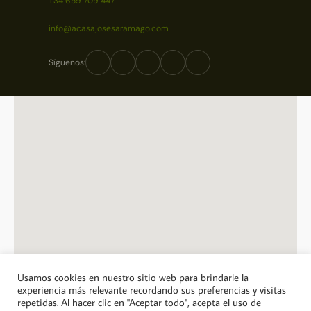
+34 659 709 447
info@acasajosesaramago.com
Síguenos:
Usamos cookies en nuestro sitio web para brindarle la
experiencia más relevante recordando sus preferencias y visitas
repetidas. Al hacer clic en "Aceptar todo", acepta el uso de
© 2026 A Casa Jose Saramago. Todos los derechos reservados.