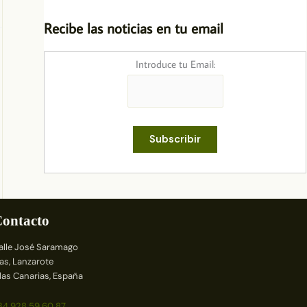
Recibe las noticias en tu email
Introduce tu Email:
ontacto
alle José Saramago
ías, Lanzarote
slas Canarias, España
34 928 59 60 87