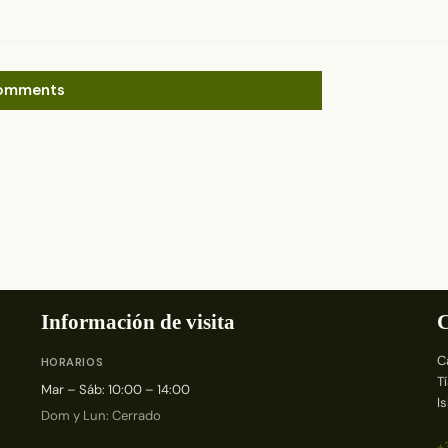
omments
Información de visita
C
C
HORARIOS
T
Mar – Sáb: 10:00 – 14:00
I
Dom y Lun: Cerrado
+