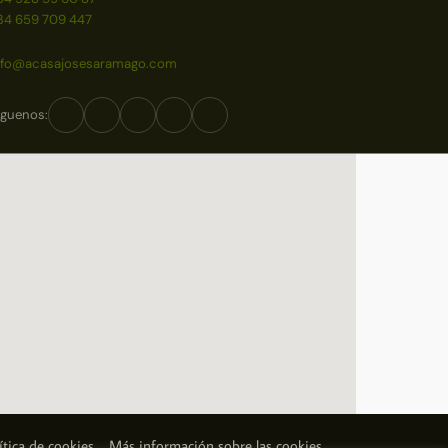
34 659 709 447
nfo@acasajosesaramago.com
íguenos:
ítica de cookies
Más información sobre las cookies