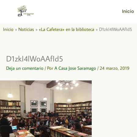
Ir
al
Inicio
contenido
Inicio
Noticias
«La Cafetera» en la biblioteca
D1zkI4lWoAAfId5
D1zkI4lWoAAfId5
Deja un comentario
/ Por
A Casa Jose Saramago
/
24 marzo, 2019