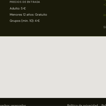
PRECIOS DE ENTRADA
+
Adulto: 5 €
Menores 12 años: Gratuito
i
Grupos (min. 10): 4 €
S
rechos reservados.
Política de privacidad
Pol