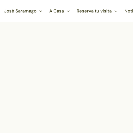
José Saramago
A Casa
Reserva tu visita
Not