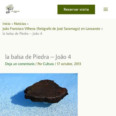
Ir
al
Reservar visita
contenido
Inicio
Noticias
Joâo Francisco Vilhena (fotógrafo de José Saramago) en Lanzarote
la balsa de Piedra – Joâo 4
la balsa de Piedra – Joâo 4
Deja un comentario
/ Por
Cultura
/
17 octubre, 2013