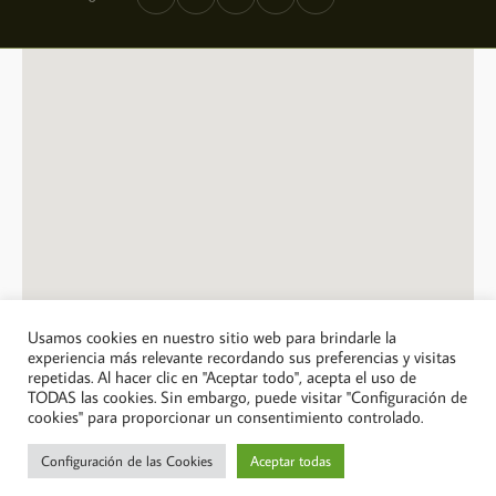
Usamos cookies en nuestro sitio web para brindarle la
experiencia más relevante recordando sus preferencias y visitas
repetidas. Al hacer clic en "Aceptar todo", acepta el uso de
© 2026 A Casa Jose Saramago. Todos los derechos reservados.
TODAS las cookies. Sin embargo, puede visitar "Configuración de
cookies" para proporcionar un consentimiento controlado.
Política de privacidad
Política de cookies
Configuración de las Cookies
Aceptar todas
Más información sobre las cookies