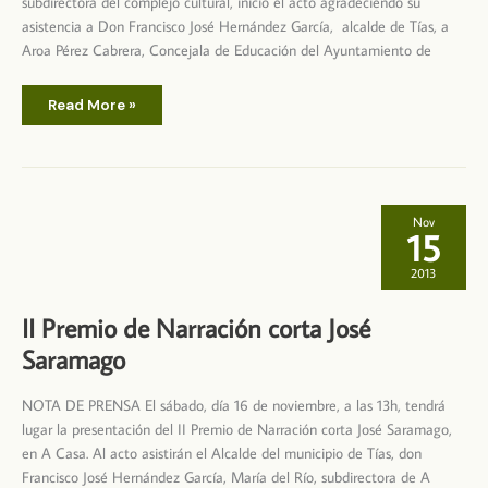
subdirectora del complejo cultural, inició el acto agradeciendo su
asistencia a Don Francisco José Hernández García, alcalde de Tías, a
Aroa Pérez Cabrera, Concejala de Educación del Ayuntamiento de
Presentado
Read More »
el
«II
Premio
de
Narración
corta
José
Saramago»
Nov
en
15
A
Casa
2013
II Premio de Narración corta José
Saramago
NOTA DE PRENSA El sábado, día 16 de noviembre, a las 13h, tendrá
lugar la presentación del II Premio de Narración corta José Saramago,
en A Casa. Al acto asistirán el Alcalde del municipio de Tías, don
Francisco José Hernández García, María del Río, subdirectora de A