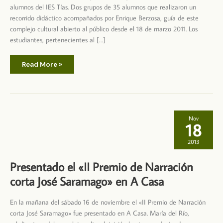
alumnos del IES Tías. Dos grupos de 35 alumnos que realizaron un
recorrido didáctico acompañados por Enrique Berzosa, guía de este
complejo cultural abierto al público desde el 18 de marzo 2011. Los
estudiantes, pertenecientes al […]
Visita
Read More »
del
IES
Tías
–
1º
Bachillerato
Nov
18
2013
Presentado el «II Premio de Narración
corta José Saramago» en A Casa
En la mañana del sábado 16 de noviembre el «II Premio de Narración
corta José Saramago» fue presentado en A Casa. María del Río,