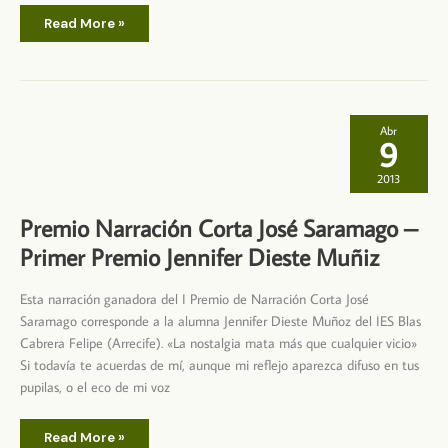
Premio
Read More »
de
Narracion
Corta
José
Saramago
–
Segundo
Premio
Abr
Magdalena
9
Corujo
Guerra
2013
Premio Narración Corta José Saramago –
Primer Premio Jennifer Dieste Muñiz
Esta narración ganadora del I Premio de Narración Corta José
Saramago corresponde a la alumna Jennifer Dieste Muñoz del IES Blas
Cabrera Felipe (Arrecife). «La nostalgia mata más que cualquier vicio»
Si todavía te acuerdas de mí, aunque mi reflejo aparezca difuso en tus
pupilas, o el eco de mi voz
Premio
Read More »