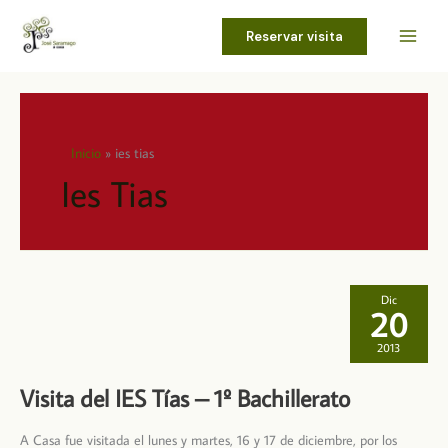
Ir
al
Reservar visita
contenido
Inicio
ies tias
Ies Tias
Dic
20
2013
Visita del IES Tías – 1º Bachillerato
A Casa fue visitada el lunes y martes, 16 y 17 de diciembre, por los