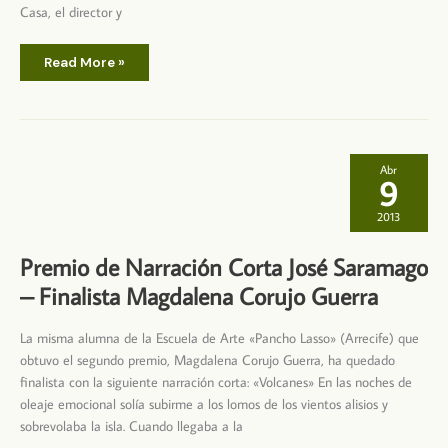
Casa, el director y
II
Read More »
Premio
de
Narración
corta
José
Saramago
Abr
9
2013
Premio de Narración Corta José Saramago
– Finalista Magdalena Corujo Guerra
La misma alumna de la Escuela de Arte «Pancho Lasso» (Arrecife) que
obtuvo el segundo premio, Magdalena Corujo Guerra, ha quedado
finalista con la siguiente narración corta: «Volcanes» En las noches de
oleaje emocional solía subirme a los lomos de los vientos alisios y
sobrevolaba la isla. Cuando llegaba a la