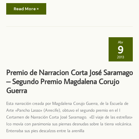
Premio
Read More »
de
Narración
Corta
José
Saramago
–
Finalista
Magdalena
Abr
Corujo
9
Guerra
2013
Premio de Narracion Corta José Saramago
– Segundo Premio Magdalena Corujo
Guerra
Esta narración creada por Magdalena Corujo Guerra, de la Escuela de
Arte «Pancho Lasso» (Arrecife), obtuvo el segundo premio en el I
Certamen de Narración Corta José Saramago. «El viaje de las estrellas»
Ico movía con parsimonia sus piernas desnudas sobre la tierra volcánica.
Enterraba sus pies descalzos entre la arenilla