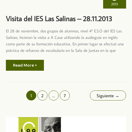
2013
Visita del IES Las Salinas – 28.11.2013
El 28 de noviembre, dos grupos de alumnos, nivel 4º E.S.O del IES Las
Salinas, hicieron la visita a A Casa utilizando la audioguía en inglés
como parte de su formación educativa.. En primer lugar se efectuó una
práctica de refuerzo de vocabulario en la Sala de Juntas en la que
Visita
Read More »
del
IES
Las
Salinas
–
28.11.2013
1
2
…
7
Siguiente
→