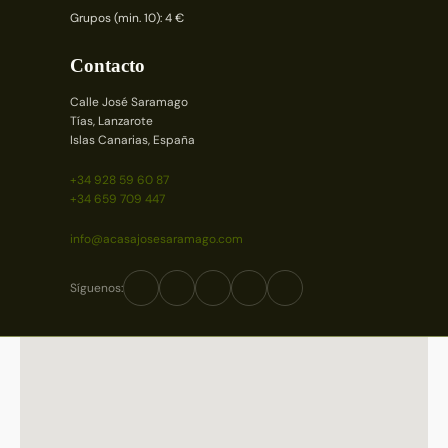
Grupos (min. 10): 4 €
Contacto
Calle José Saramago
Tías, Lanzarote
Islas Canarias, España
+34 928 59 60 87
+34 659 709 447
info@acasajosesaramago.com
Síguenos: