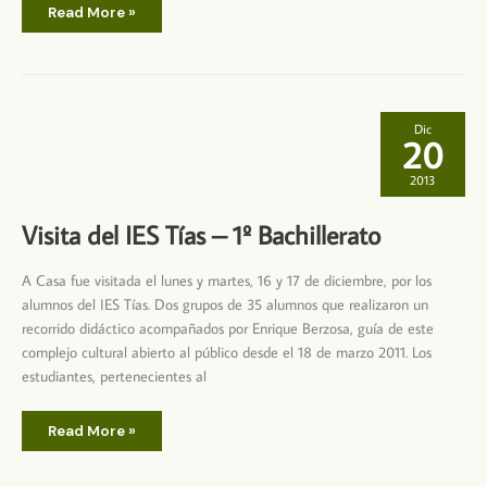
Felicitación
Read More »
A
Casa
–
Navidad
2013
Dic
20
2013
Visita del IES Tías – 1º Bachillerato
A Casa fue visitada el lunes y martes, 16 y 17 de diciembre, por los
alumnos del IES Tías. Dos grupos de 35 alumnos que realizaron un
recorrido didáctico acompañados por Enrique Berzosa, guía de este
complejo cultural abierto al público desde el 18 de marzo 2011. Los
estudiantes, pertenecientes al
Visita
Read More »
del
IES
Tías
–