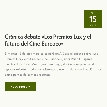
1º
Bachillerato
Dic
15
2013
Crónica debate «Los Premios Lux y el
futuro del Cine Europeo»
El viernes 13 de diciembre se celebró en A Casa el debate sobre «Los
Premios Lux y el futuro del Cine Europeo«. Javier Pérez F.-Fígares,
director de la Casa Museo José Saramago, dedicó unas palabras de
agradecimiento a todos los asistentes presentando a continuación a los
participantes de la mesa redonda,
Crónica
Read More »
debate
«Los
Premios
Lux
y
el