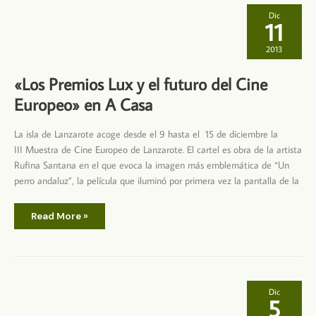
futuro
del
Dic
Cine
11
Europeo»
2013
«Los Premios Lux y el futuro del Cine
Europeo» en A Casa
La isla de Lanzarote acoge desde el 9 hasta el 15 de diciembre la
III Muestra de Cine Europeo de Lanzarote. El cartel es obra de la artista
Rufina Santana en el que evoca la imagen más emblemática de “Un
perro andaluz”, la película que iluminó por primera vez la pantalla de la
«Los
Read More »
Premios
Lux
y
el
futuro
del
Cine
Europeo»
Dic
en
5
A
Casa