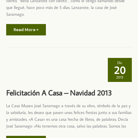
viento. “Bella Lanzarote con viento”, como le vengo llamando desde
que llegué, hace poco más de 5 días. Lanzarote, la casa de José
Saramago.
«Sentir
Read More »
más
a
José
Saramago»
–
Reflexiones
desde
el
Dic
balcón
20
de
su
cocina
2013
Felicitación A Casa – Navidad 2013
La Casa Museo José Saramago a través de su olivo, símbolo de la paz y
la sabiduría, les desea que pasen unas felices fiestas junto a sus familias
y amistades. «A Casa» es una casa hecha de libros, de palabras. Decía
José Saramago: «No tenemos otra cosa, salvo las palabras. Somos las